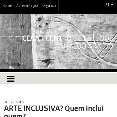
PT
Home
Apresentação
Orgânica
CEAA
- CENTRO DE ESTUDOS
ARNALDO ARAÚJO
ACTIVIDADES
ARTE INCLUSIVA? Quem inclui