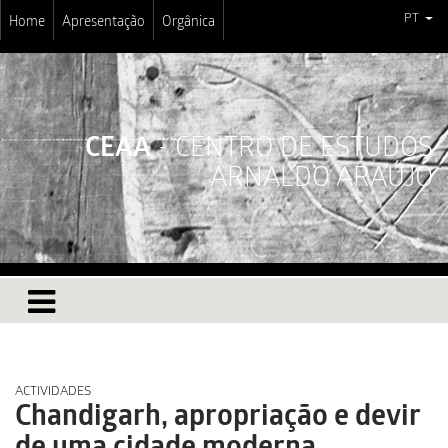
PT
Home
Apresentação
Orgânica
CEAA
- CENTRO DE ESTUDOS
ARNALDO ARAÚJO
ACTIVIDADES
Chandigarh, apropriação e devir