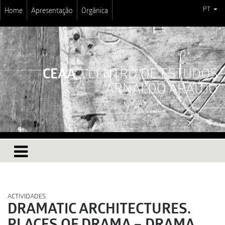
PT
Home
Apresentação
Orgânica
CEAA
- CENTRO DE ESTUDOS
ARNALDO ARAÚJO
ACTIVIDADES
DRAMATIC ARCHITECTURES.