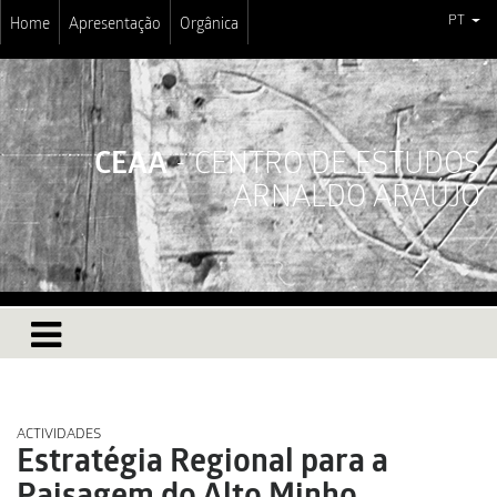
PT
Home
Apresentação
Orgânica
CEAA
- CENTRO DE ESTUDOS
ARNALDO ARAÚJO
ACTIVIDADES
Estratégia Regional para a