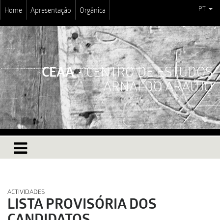
PT
Home
Apresentação
Orgânica
CEAA
- CENTRO DE ESTUDOS
ARNALDO ARAÚJO
ACTIVIDADES
LISTA PROVISÓRIA DOS