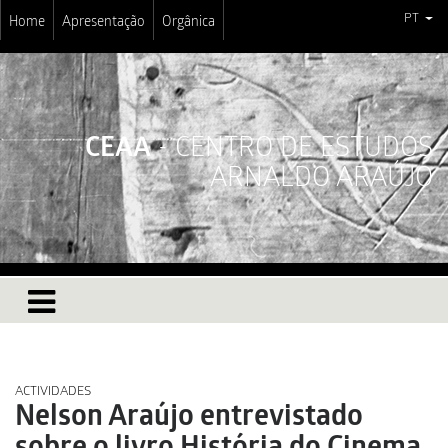
PT
Home
Apresentação
Orgânica
CEAA
- CENTRO DE ESTUDOS
ARNALDO ARAÚJO
ACTIVIDADES
Nelson Araújo entrevistado