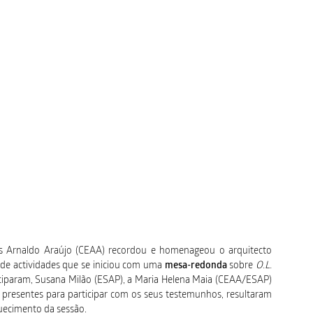
s Arnaldo Araújo (CEAA) recordou e homenageou o arquitecto
de actividades que se iniciou com uma
mesa-redonda
sobre
O.L.
ciparam, Susana Milão (ESAP), a Maria Helena Maia (CEAA/ESAP)
s presentes para participar com os seus testemunhos, resultaram
quecimento da sessão.