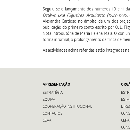
Seguiu-se o lançamento dos números 10 e 11 das
Octávio Lixa Filgueiras, Arquitecto (1922-1996)
c
Alexandra Cardoso no âmbito de um dos projec
publicação do primeiro conto escrito por O. L. Fil
Nota introdutória de Maria Helena Maia. O conju
forma informal, o prolongamento da troca de mem
As actividades acima referidas estão integrada
APRESENTAÇÃO
ORG
ESTRATÉGIA
ESTR
EQUIPA
ESTA
COOPERAÇÃO INSTITUCIONAL
DIRE
CONTACTOS
CONS
CEAA
CEPA
CONS