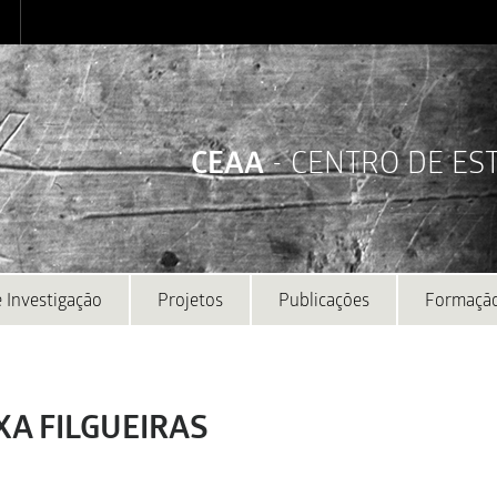
CEAA
- CENTRO DE E
 Investigação
Projetos
Publicações
Formaçã
XA FILGUEIRAS