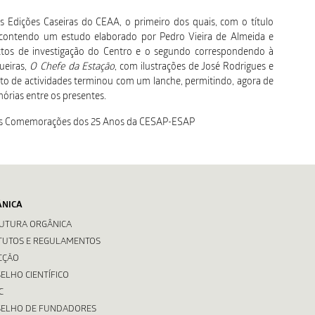
 Edições Caseiras do CEAA, o primeiro dos quais, com o título
ontendo um estudo elaborado por Pedro Vieira de Almeida e
tos de investigação do Centro e o segundo correspondendo à
gueiras,
O Chefe da Estação
, com ilustrações de José Rodrigues e
nto de actividades terminou com um lanche, permitindo, agora de
órias entre os presentes.
s nas Comemorações dos 25 Anos da CESAP-ESAP
ÂNICA
UTURA ORGÂNICA
TUTOS E REGULAMENTOS
CÇÃO
ELHO CIENTÍFICO
C
ELHO DE FUNDADORES