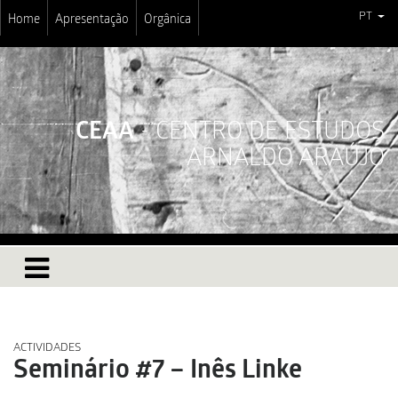
PT
Home
Apresentação
Orgânica
CEAA
- CENTRO DE ESTUDOS
ARNALDO ARAÚJO
ACTIVIDADES
Seminário #7 – Inês Linke