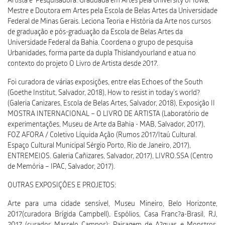
Artista e Pesquisadora. Graduada em Artes pela University of Iowa,
Mestre e Doutora em Artes pela Escola de Belas Artes da Universidade
Federal de Minas Gerais. Leciona Teoria e História da Arte nos cursos
de graduação e pós-graduação da Escola de Belas Artes da
Universidade Federal da Bahia. Coordena o grupo de pesquisa
Urbanidades, forma parte da dupla Thislandyourland e atua no
contexto do projeto O Livro de Artista desde 2017.
Foi curadora de várias exposições, entre elas Echoes of the South
(Goethe Institut, Salvador, 2018), How to resist in today’s world?
(Galeria Canizares, Escola de Belas Artes, Salvador, 2018), Exposição II
MOSTRA INTERNACIONAL – O LIVRO DE ARTISTA (Laboratório de
experimentações, Museu de Arte da Bahia - MAB, Salvador, 2017),
FOZ AFORA / Coletivo Líquida Ação (Rumos 2017/Itaú Cultural.
Espaço Cultural Municipal Sérgio Porto, Rio de Janeiro, 2017),
ENTREMEIOS. Galeria Cañizares, Salvador, 2017), LIVRO.SSA (Centro
de Memória – IPAC, Salvador, 2017).
OUTRAS EXPOSIÇÕES E PROJETOS:
Arte para uma cidade sensível, Museu Mineiro, Belo Horizonte,
2017(curadora Brígida Campbell)
.
Espólios, Casa Franc?a-Brasil, RJ,