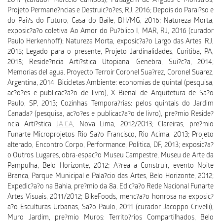
2017 (curador Marcelo Campos); Paisagem de A?guas e Monstros,
Projeto Permane?ncias e Destruic?o?es, RJ, 2016; Depois do Parai?so e
do Pai?s do Futuro, Casa do Baile, BH/MG, 2016; Natureza Morta,
exposic?a?o coletiva Ao Amor do Pu?blico I, MAR, RJ, 2016 (curador
Paulo Herkenhoff); Natureza Morta, exposic?a?o Largo das Artes, RJ,
2015; Legado para o presente, Projeto Jardinalidades, Curitiba, PA,
2015; Reside?ncia Arti?stica Utopiana, Genebra, Sui?c?a, 2014;
Memorias del agua. Proyecto Terroir Coronel Sua?rez, Coronel Suarez,
Argentina, 2014. Bicicletas Ambiente: economias de quintal (pesquisa,
ac?o?es e publicac?a?o de livro), X Bienal de Arquitetura de Sa?o
Paulo, SP, 2013; Cozinhas Tempora?rias: pelos quintais do Jardim
Canada? (pesquisa, ac?o?es e publicac?a?o de livro), pre?mio Reside?
ncia Arti?stica
JA.CA
, Nova Lima, 2012/2013; Clareiras, pre?mio
Funarte Microprojetos Rio Sa?o Francisco, Rio Acima, 2013; Projeto
alterado, Encontro Corpo, Performance, Politica, DF, 2013; exposic?a?
o Outros Lugares, obra-espac?o Museu Campestre, Museu de Arte da
Pampulha, Belo Horizonte, 2012; A?rea a Construir, evento Noite
Branca, Parque Municipal e Pala?cio das Artes, Belo Horizonte, 2012;
Expedic?a?o na Bahia, pre?mio da 8a. Edic?a?o Rede Nacional Funarte
Artes Visuais, 2011/2012; BikeFoods, menc?a?o honrosa na exposic?
a?o Esculturas Urbanas, Sa?o Paulo, 2011 (curador Jacoppo Crivelli);
Muro Jardim, pre?mio Muros: Territo?rios Compartilhados, Belo