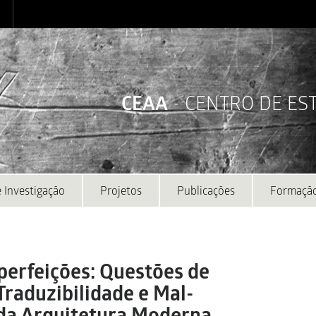
CEAA
- CENTRO DE E
 Investigação
Projetos
Publicações
Formaçã
perfeições: Questões de
Traduzibilidade e Mal-