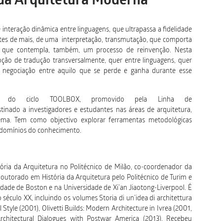
 da Arquitetura Moderna
interação dinâmica entre linguagens, que ultrapassa a fidelidade
 antes de mais, de uma interpretação, transmutação, que comporta
s que contempla, também, um processo de reinvenção. Nesta
 noção de tradução transversalmente, quer entre linguagens, quer
e a negociação entre aquilo que se perde e ganha durante esse
to do ciclo TOOLBOX, promovido pela Linha de
inado a investigadores e estudantes nas áreas de arquitetura,
inema. Tem como objectivo explorar ferramentas metodológicas
os domínios do conhecimento.
ória da Arquitetura no Politécnico de Milão, co-coordenador da
doutorado em História da Arquitetura pelo Politécnico de Turim e
idade de Boston e na Universidade de Xi’an Jiaotong-Liverpool. É
 século XX, incluindo os volumes Storia di un’idea di architettura
Style (2001), Olivetti Builds: Modern Architecture in Ivrea (2001,
 Architectural Dialogues with Postwar America (2013). Recebeu