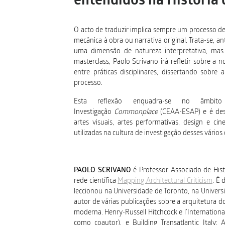
entendidos na História
O acto de traduzir implica sempre um processo de 
mecânica à obra ou narrativa original. Trata-se,
uma dimensão de natureza interpretativa, ma
masterclass, Paolo Scrivano irá refletir sobre a
entre práticas disciplinares, dissertando sobr
processo.
Esta reflexão enquadra-se no âmbi
Investigação
Commonplace
(CEAA-ESAP) e é dest
artes visuais, artes performativas, design e c
utilizadas na cultura de investigação desses vári
PAOLO SCRIVANO
é Professor Associado de Hist
rede científica
Mapping Architectural Criticism
. É 
leccionou na Universidade de Toronto, na Univers
autor de várias publicações sobre a arquitetura do
moderna. Henry-Russell Hitchcock e l’International 
como coautor), e Building Transatlantic Italy: