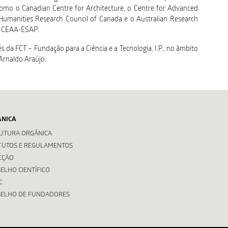
como o Canadian Centre for Architecture, o Centre for Advanced
d Humanities Research Council of Canada e o Australian Research
no CEAA-ESAP.
 da FCT – Fundação para a Ciência e a Tecnologia, I.P., no âmbito
Arnaldo Araújo.
ÂNICA
UTURA ORGÂNICA
TUTOS E REGULAMENTOS
CÇÃO
ELHO CIENTÍFICO
C
ELHO DE FUNDADORES