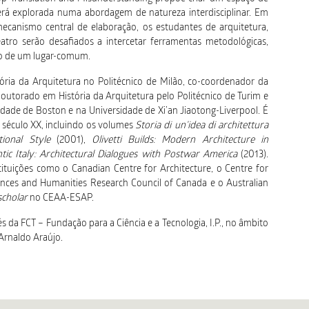
rá explorada numa abordagem de natureza interdisciplinar. Em
ecanismo central de elaboração, os estudantes de arquitetura,
 teatro serão desafiados a intercetar ferramentas metodológicas,
ão de um lugar-comum.
ia da Arquitetura no Politécnico de Milão, co-coordenador da
doutorado em História da Arquitetura pelo Politécnico de Turim e
idade de Boston e na Universidade de Xi’an Jiaotong-Liverpool. É
o século XX, incluindo os volumes
Storia di un’idea di architettura
ational Style
(2001),
Olivetti Builds: Modern Architecture in
ntic Italy: Architectural Dialogues with Postwar America
(2013).
tuições como o Canadian Centre for Architecture, o Centre for
iences and Humanities Research Council of Canada e o Australian
 scholar
no CEAA-ESAP.
 da FCT – Fundação para a Ciência e a Tecnologia, I.P., no âmbito
Arnaldo Araújo.