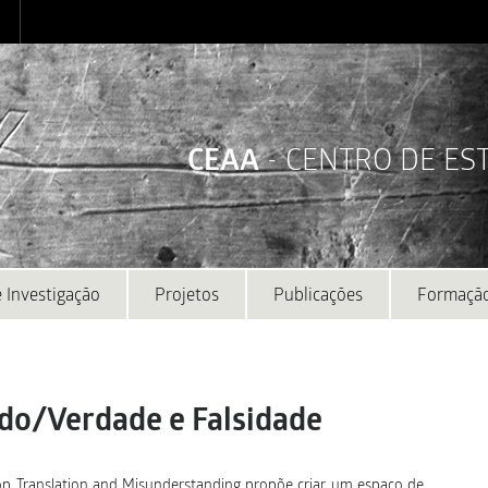
CEAA
- CENTRO DE E
 Investigação
Projetos
Publicações
Formaçã
do/Verdade e Falsidade
p Translation and Misunderstanding propõe criar um espaço de