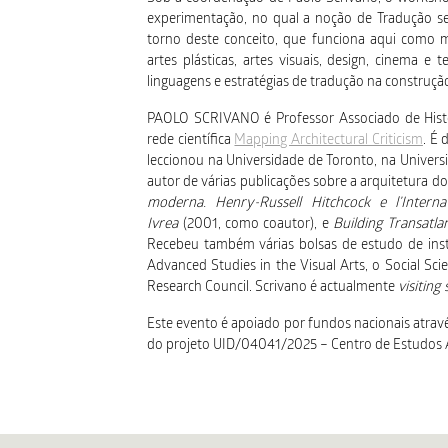
experimentação, no qual a noção de Tradução se
torno deste conceito, que funciona aqui como m
artes plásticas, artes visuais, design, cinema e
linguagens e estratégias de tradução na construç
PAOLO SCRIVANO é Professor Associado de Histór
rede científica
Mapping Architectural Criticism
. É 
leccionou na Universidade de Toronto, na Univers
autor de várias publicações sobre a arquitetura d
moderna. Henry-Russell Hitchcock e l’Intern
Ivrea
(2001, como coautor), e
Building Transatla
Recebeu também várias bolsas de estudo de insti
Advanced Studies in the Visual Arts, o Social Sc
Research Council. Scrivano é actualmente
visiting
Este evento é apoiado por fundos nacionais através
do projeto UID/04041/2025 – Centro de Estudos 