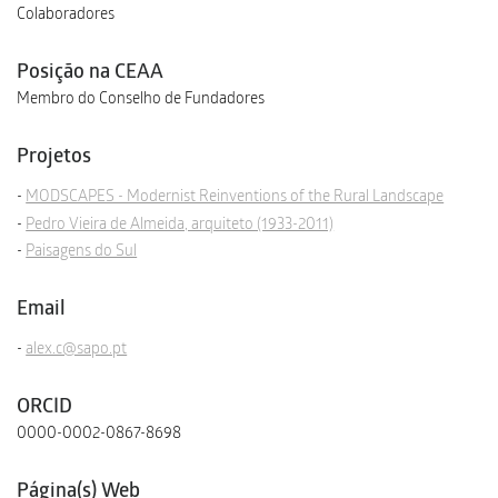
Colaboradores
Posição na CEAA
Membro do Conselho de Fundadores
Projetos
MODSCAPES - Modernist Reinventions of the Rural Landscape
Pedro Vieira de Almeida, arquiteto (1933-2011)
Paisagens do Sul
Email
alex.c@sapo.pt
ORCID
0000-0002-0867-8698
Página(s) Web