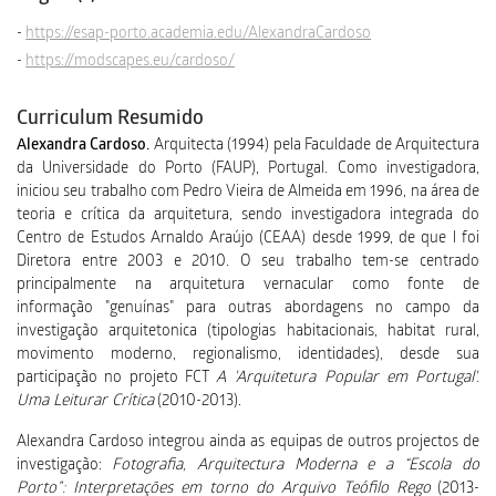
https://esap-porto.academia.edu/AlexandraCardoso
https://modscapes.eu/cardoso/
Curriculum Resumido
Alexandra Cardoso.
Arquitecta (1994) pela Faculdade de Arquitectura
da Universidade do Porto (FAUP), Portugal. Como investigadora,
iniciou seu trabalho com Pedro Vieira de Almeida em 1996, na área de
teoria e crítica da arquitetura, sendo investigadora integrada do
Centro de Estudos Arnaldo Araújo (CEAA) desde 1999, de que l foi
Diretora entre 2003 e 2010. O seu trabalho tem-se centrado
principalmente na arquitetura vernacular como fonte de
informação "genuínas" para outras abordagens no campo da
investigação arquitetonica (tipologias habitacionais, habitat rural,
movimento moderno, regionalismo, identidades), desde sua
participação no projeto FCT
A 'Arquitetura Popular em Portugal'.
Uma Leiturar Crítica
(2010-2013).
Alexandra Cardoso integrou ainda as equipas de outros projectos de
investigação:
Fotografia, Arquitectura Moderna e a “Escola do
Porto”: Interpretações em torno do Arquivo Teófilo Rego
(2013-