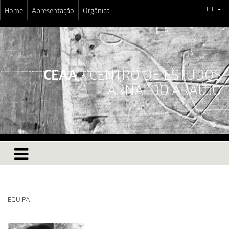
PT
Home
Apresentação
Orgânica
CEAA
- CENTRO DE ESTUDOS
ARNALDO ARAÚJO
EQUIPA