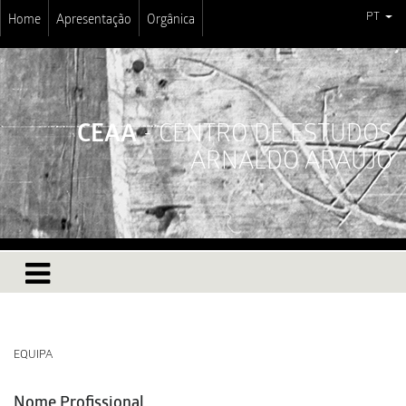
PT
Home
Apresentação
Orgânica
CEAA
- CENTRO DE ESTUDOS
ARNALDO ARAÚJO
EQUIPA
Nome Profissional