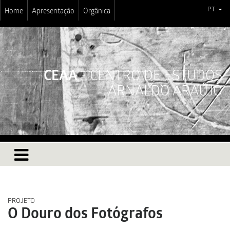
PT
Home
Apresentação
Orgânica
CEAA
- CENTRO DE ESTUDOS
ARNALDO ARAÚJO
PROJETO
O Douro dos Fotógrafos