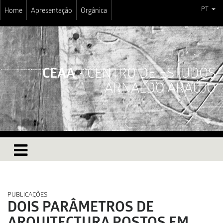
PT
Home
Apresentação
Orgânica
CEAA
- CENTRO DE ESTUDOS
ARNALDO ARAÚJO
PUBLICAÇÕES
DOIS PARÂMETROS DE