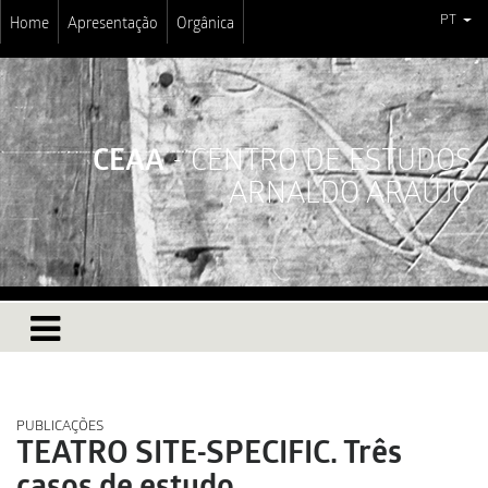
PT
Home
Apresentação
Orgânica
CEAA
- CENTRO DE ESTUDOS
ARNALDO ARAÚJO
PUBLICAÇÕES
TEATRO SITE-SPECIFIC. Três