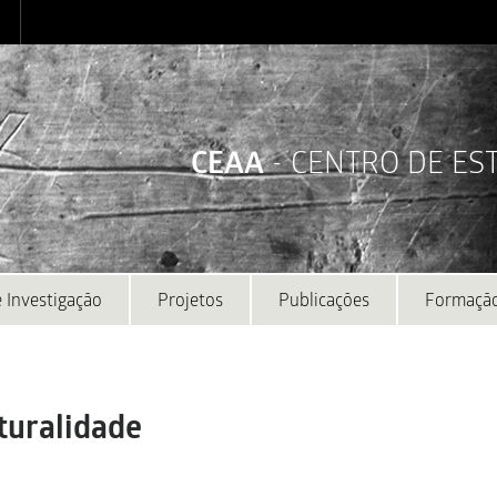
CEAA
- CENTRO DE E
 Investigação
Projetos
Publicações
Formaçã
turalidade