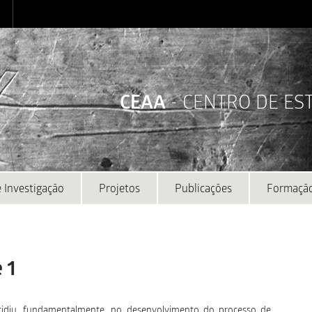
CEAA
- CENTRO DE E
 Investigação
Projetos
Publicações
Formaçã
 1
cidiu, fundamentalmente, no desenvolvimento do processo de