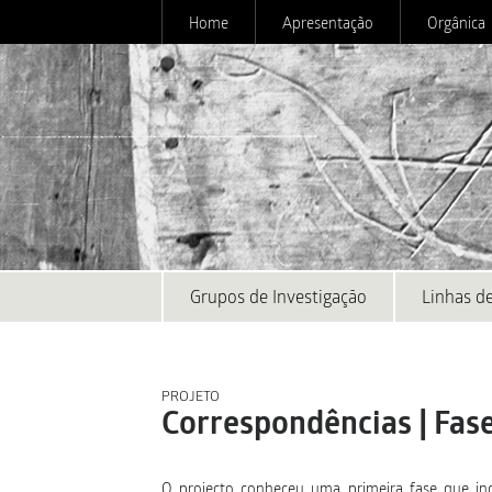
Home
Apresentação
Orgânica
Grupos de Investigação
Linhas de
PROJETO
Correspondências | Fase
O projecto conheceu uma primeira fase que in