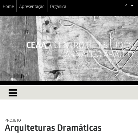
PT
Home
Apresentação
Orgânica
CEAA
- CENTRO DE ESTUDOS
ARNALDO ARAÚJO
PROJETO
Arquiteturas Dramáticas