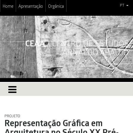
PT
Home
Apresentação
Orgânica
CEAA
- CENTRO DE ESTUDOS
ARNALDO ARAÚJO
PROJETO
Representação Gráfica em